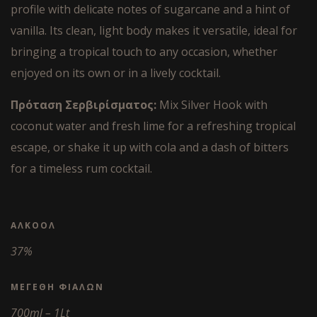
profile with delicate notes of sugarcane and a hint of
vanilla. Its clean, light body makes it versatile, ideal for
bringing a tropical touch to any occasion, whether
enjoyed on its own or in a lively cocktail.
Πρόταση Σερβιρίσματος:
Mix Silver Hook with
coconut water and fresh lime for a refreshing tropical
escape, or shake it up with cola and a dash of bitters
for a timeless rum cocktail.
ΑΛΚΟΌΛ
37%
ΜΕΓΈΘΗ ΦΙΑΛΏΝ
700ml – 1Lt